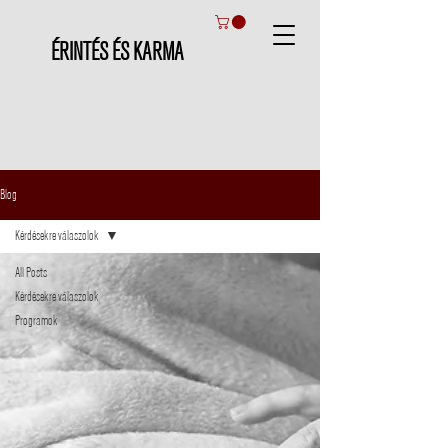
ÉRINTÉS ÉS KARMA
Blog
Kérdésekre válaszolok
All Posts
Kérdésekre válaszolok
Programok