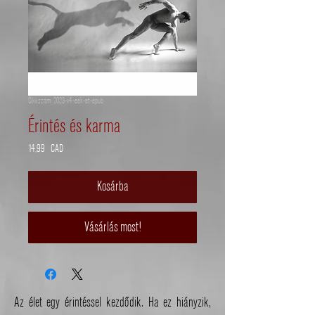
Cikkszám: 2023-v4-eek-et-epub
Érintés és karma
Ár
14,99 CAD
Kosárba
Vásárlás most!
Az élet egy érintéssel kezdődik. Ha ez hiányzik,