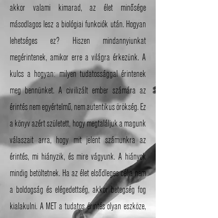
akkor valami kimarad, az élet minősége
másodlagos lesz a biológiai funkciók után. Hogyan
lehetséges ez? Hiszen mindannyiunkat
megérintenek, amikor erre a világra érkezünk. A
kulcs a hogyan: milyen tudatossággal érintenek
meg bennünket. A civilizált ember számára az
érintés nem egyértelmű, nem autentikus örökség. Ez
a könyv azért született, hogy megtaláljuk a magunk
válaszait arra, hogy mit jelent számunkra az
érintés, mi hiányzik, és mire vágyunk. A hiányok
mindig betöltetnek. Ha az élet elsődleges célja nem
a boldogság és elégedettség, akkor betegség fog
kialakulni. A MET a tudatos érintés olyan eszköze,