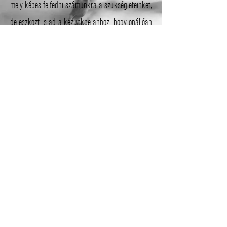
mely képes felfedni számunkra a szükségleteinket,
de eszközt is ad a kezünkbe ahhoz, hogy önállóan
tudjunk kiteljesedni. A MET élni taníthat. Ez a
tapintatos, szelíd technika erőteljes válaszokat hív
elő lelkünk legbensőbb rétegeiből. A könyv
látszólag fizikai kérdéseket feszeget, mégis inkább
szellemi utazásra invitál. Szól a MET szellemi
hátteréről, rólam és az egyéni tapasztalataimról.
Nagyon remélem, hogy mindezek hatással lesznek
egy következő generációra, azokra a fiatalokra,
akik nyitottan fogadják ezeket a tanításokat,
hiszen az ő kezükben van a Jövő, a Változás.