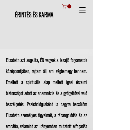
ÉRINTÉS ÉS KARMA
Elisabeth azt sugallta, ÉN vagyok a lezajló folyamatok
középpontjában, rajtam áll, ami végbemegy bennem.
Emellett a spirituális alap mellett igazi érzelmi
biztonságot adott az anamnézis és a gyógyítóval való
beszélgetés. Pszichológusként is nagyra becsülöm
Elisabeth személyes figyelmét, a ráhangolódás és az
empátia, valamint az irányomban mutatott elfogadás