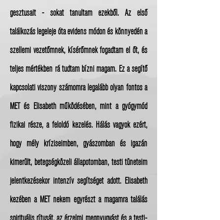
gesztusait - sokat tanultam ezekből. Az első
találkozás legeleje óta evidens módon és könnyedén a
szellemi vezetőmnek, kísérőmnek fogadtam el őt, és
teljes mértékben rá tudtam bízni magam. Ez a segítő
kapcsolati viszony számomra legalább olyan fontos a
MET és Elisabeth működésében, mint a gyógymód
fizikai része, a feloldó kezelés. Hálás vagyok ezért,
hogy mély kríziseimben, gyászomban és igazán
kimerült, betegségközeli állapotomban, testi tüneteim
jelentkezésekor intenzív segítséget adott. Elisabeth
kezében a MET nekem egyrészt a magamra találás
spirituális rítusát, az érzelmi megnyugvást és a testi-