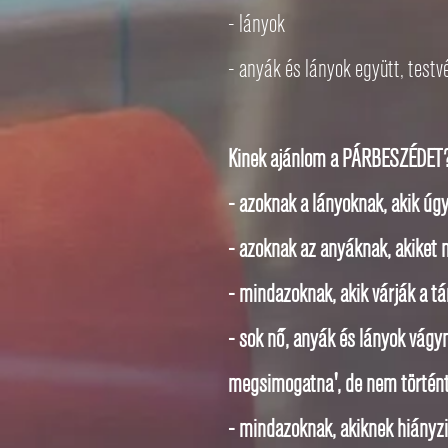
- lányok
- anyák és lányok együtt, testv
Kinek ajánlom a PÁRBESZÉDET
- azoknak a lányoknak, akik úgy
- azoknak az anyáknak, akiket n
- mindazoknak, akik várják a tá
- sok nő, anyák és lányok vágy
megsimogatna', de nem történt
- mindazoknak, akiknek hiányzik