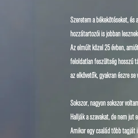
Szeretem a békekötéseket, és a
hozzátartozói is jobban lesznek
Az elmúlt közel 25 évben, amió
feloldatlan feszültség hosszú 
az elkövetők, gyakran észre se 
Sokszor, nagyon sokszor volta
Hallják a szavakat, de nem jut 
Amikor egy család több tagját 