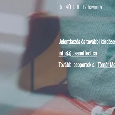
Díj: 4
0
. 000FT/ havonta
Jelentkezés és további kérdése
info@cleaneffect.ca
További csoportok a
Tömör Me