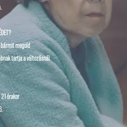
.
ÉDET?
c bármit megold
bbnak tartja a változásnál
21 órakor
6.