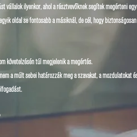
lást vállalok ilyenkor, ahol a résztvevőknek segítek megérteni e
egyik oldal se fontosabb a másiknál, de cél, hogy biztonságosa
lom követelzésén túl megjelenik a megértés.
l nem a múlt sebei határozzák meg a szavakat, a mozdulatokat és 
 elfogadást.
?