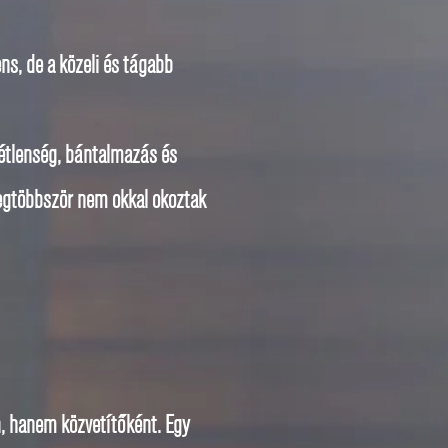
ns, de a közeli és tágabb
kétlenség, bántalmazás és
legtöbbször nem okkal okoztak
n, hanem közvetítőként. Egy