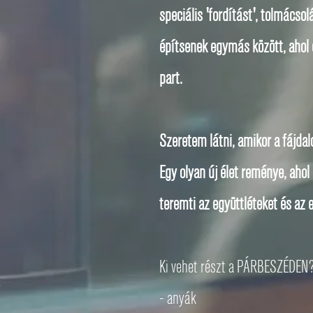
speciális 'fordítást', tolmácso
építsenek egymás között, ahol 
part.
Szeretem látni, amikor a fájda
Egy olyan új élet reménye, aho
teremti az együttléteket és az
Ki vehet részt a PÁRBESZÉDEN
- anyák