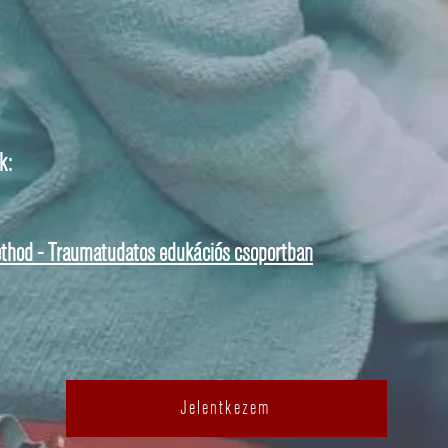
k:
thod - Traumatudatos edukációs csoportban
Jelentkezem