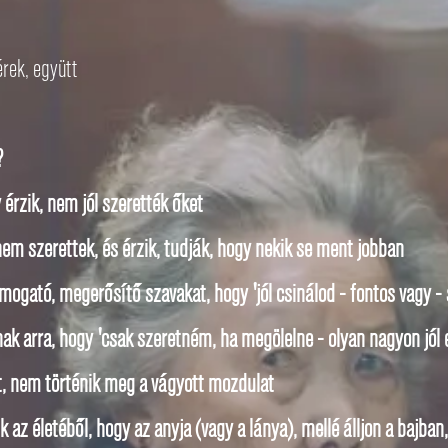
érek, együtt
?
 érzik, nem jól szerették őket
em szerettek, és érzik, tudják, hogy nekik se ment jobban
mogató, megerősítő szavakat, hogy 'jól csinálod - fontos vagy - 
nak arra, hogy 'csak szeretném, ha megölelne - olyan nagyon jól 
, nem történik meg a vágyott mozdulat
 az életéből, hogy az anyja (vagy a lánya), mellé álljon a bajb