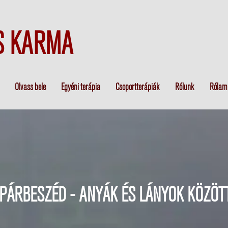
S KARMA
Olvass bele
Egyéni terápia
Csoportterápiák
Rólunk
Rólam
PÁRBESZÉD - ANYÁK ÉS LÁNYOK KÖZÖT