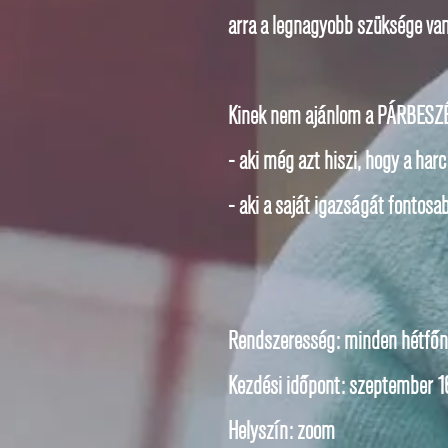
arra a legnagyobb szüksége van
Kinek nem ajánlom a PÁRBESZ
- aki még azt hiszi, hogy a har
- aki a saját igazságát fontosa
Rendszeresség: minden hétfőn 
Kezdési időpont: szeptember 1
Helyszín: zoom