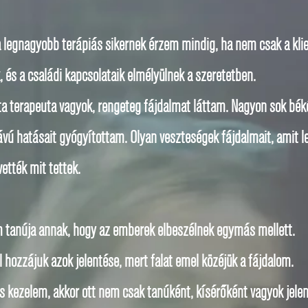
 legnagyobb terápiás sikernek érzem mindig, ha nem csak a klie
, és a családi kapcsolataik elmélyülnek a szeretetben.
ta terapeuta vagyok, rengeteg fájdalmat láttam. Nagyon sok bé
távú hatásait gyógyítottam. Olyan veszteségek fájdalmait, amit 
vették mit tettek.
m tanúja annak, hogy az emberek elbeszélnek egymás mellett.
el hozzájuk azok jelentése, mert falat emel közéjük a fájdalom.
is kezelem, akkor ott nem csak tanúként, kísérőként vagyok jele