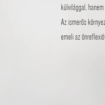
külvilággal, hanem 
Az ismerős környez
emeli az önreflexiót