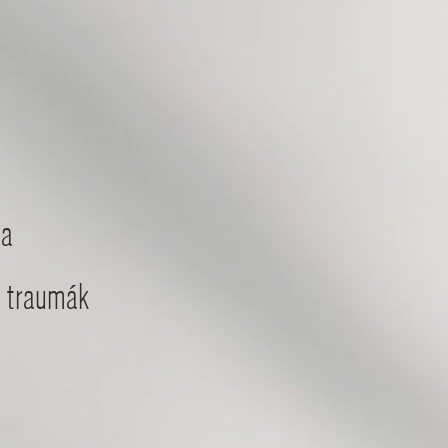
sa
lódó traumák