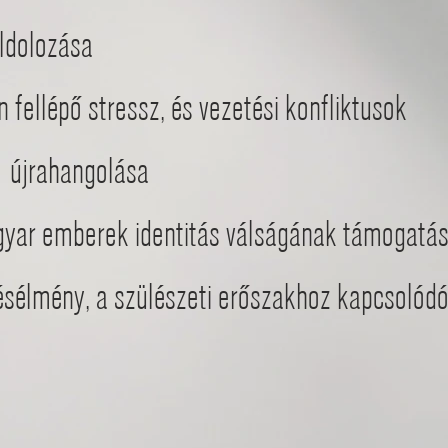
ldolozása
fellépő stressz, és vezetési konfliktusok
s
újrahangolása
yar emberek identitás válságának támogatá
tésélmény, a szülészeti erőszakhoz kapcso