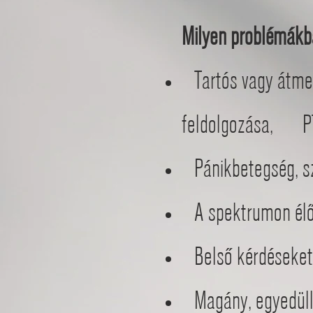
Milyen problémákb
Tartós vagy át
feldolgozása, 
Pánikbetegség, sz
A spektrumon élők
Belső kérdéseket 
Magány, egyedüllé