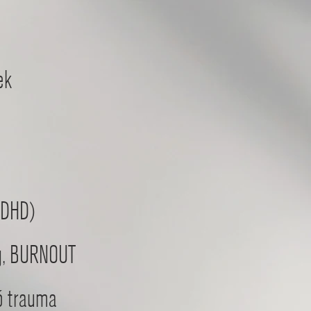
s események
ADHD)
ág, BURNOUT
akító trauma