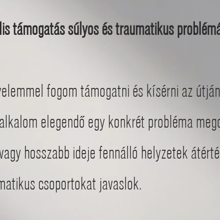
lis támogatás súlyos és traumatikus problé
má
gyelemmel fogom támogatni és kísérni az útján
alkalom elegendő egy konkrét probléma meg
 vagy hosszabb ideje fennálló helyzetek átért
matikus csoportokat javaslok.