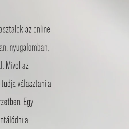
sztalok az online
gban, nyugalomban,
. Mivel az
 tudja választani a
yzetben. Egy
ntálódni a