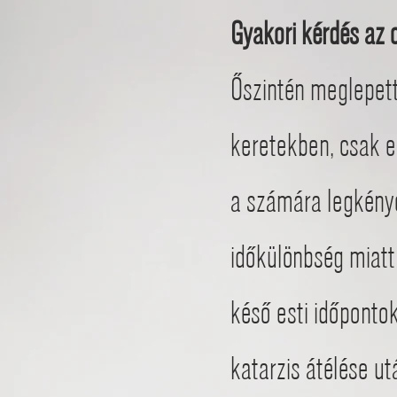
Gyakori kérdés az 
Őszintén meglepett
keretekben, csak e
a számára legkénye
időkülönbség miatt 
késő esti időponto
katarzis átélése u