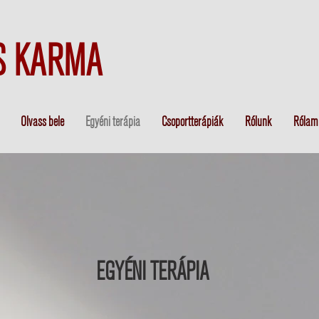
S KARMA
Olvass bele
Egyéni terápia
Csoportterápiák
Rólunk
Rólam
EGYÉNI TERÁPIA