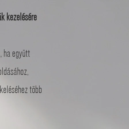
k kezelésére
, ha együtt
oldásához,
ékeléséhez több