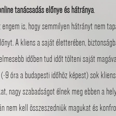
online tanácsadás előnye és hátránya
.
 engem is, hogy semmilyen hátrányt nem tapa
lőnyt. A kliens a saját életterében, biztonsá
lmesebb időben tud időt tölteni saját magával
(-9 óra a budapesti időhöz képest) sok kliens
kat, nagy szabadságot élnek meg ebben a hel
tán nem kell összeszedniük magukat és konfro