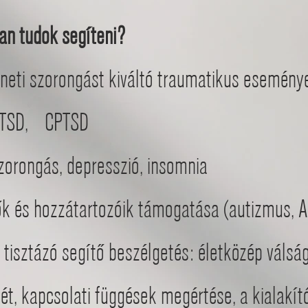
an tudok segíteni?
meneti szorongást kiváltó traumatiku
PTSD, CPTSD
orongás, depresszió, insomnia
 és hozzátartozóik támogatása (autizmus, 
tisztázó segítő beszélgetés: életközép váls
t, kapcsolati függések megértése, a kial