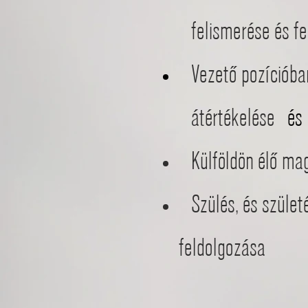
felismerése és fe
Vezető pozícióban 
átértékelése
é
Külföldön élő mag
Szülés, és szüle
feldolgozása