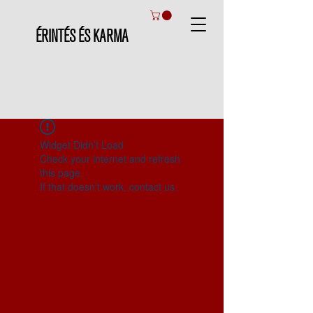
ÉRINTÉS ÉS KARMA
Widget Didn’t Load
Check your internet and refresh
this page.
If that doesn’t work, contact us.