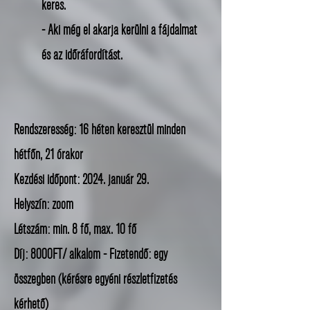
keres.
- Aki még el akarja kerülni a fájdalmat
és az időráfordítást.
Rendszeresség: 16 héten keresztül minden
hétfőn, 21 órakor
Kezdési időpont: 2024. január 29.
Helyszín: zoom
Létszám: min. 8 fő, max. 10 fő
Díj: 8000FT/ alkalom - Fizetendő: egy
összegben (kérésre egyéni részletfizetés
kérhető)