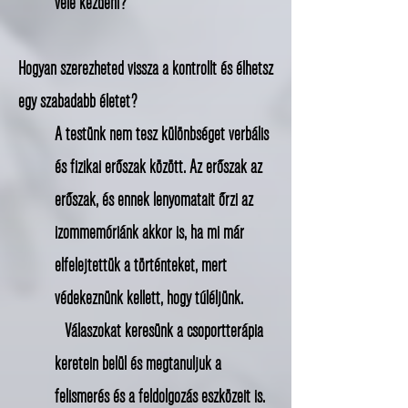
vele kezdeni?
Hogyan szerezheted vissza a kontrollt és élhetsz
egy szabadabb életet?
A testünk nem tesz különbséget verbális
és fizikai erőszak között. Az erőszak az
erőszak, és ennek lenyomatait őrzi az
izommemóriánk akkor is, ha mi már
elfelejtettük a történteket, mert
védekeznünk kellett, hogy túléljünk.
Válaszokat keresünk a csoportterápia
keretein belül és megtanuljuk a
felismerés és a feldolgozás eszközeit is.