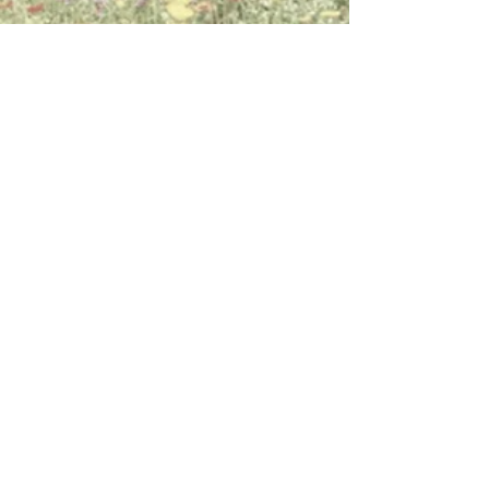
Elisabeth Tomor
2024. febr. 14.
2 perc olvasás