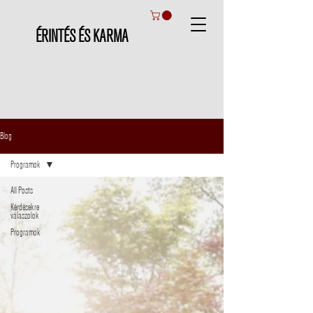
ÉRINTÉS ÉS KARMA
Blog
Programok
All Posts
Kérdésekre
válaszolok
Programok